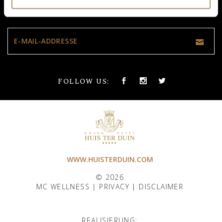
VERPASSEN SIE NICHT UNSERE UPDATES:
FOLLOW US:
WWW.HUISTERDUIN.COM
© 2026
MC WELLNESS |
PRIVACY
|
DISCLAIMER
REALISIERUNG: