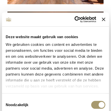
Deze website maakt gebruik van cookies
We gebruiken cookies om content en advertenties te
personaliseren, om functies voor social media te bieden
en om ons websiteverkeer te analyseren. Ook delen we
informatie over uw gebruik van onze site met onze
partners voor social media, adverteren en analyse. Deze
partners kunnen deze gegevens combineren met andere
MC WELLNESS INVESTS IN QUALITY
informatie die u aan ze heeft verstrekt of die ze hebben
verzameld op basis van uw gebruik van hun services.
Veröffentlicht auf: 16. Januar 2020
Weiterlesen
Toestemmingsselectie
Noodzakelijk