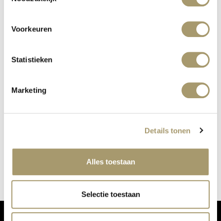
Voorkeuren
Statistieken
Marketing
Details tonen
2787 ALSO AT OUR PERFUME BAR
published on: 24 October 2018
read more
Alles toestaan
Selectie toestaan