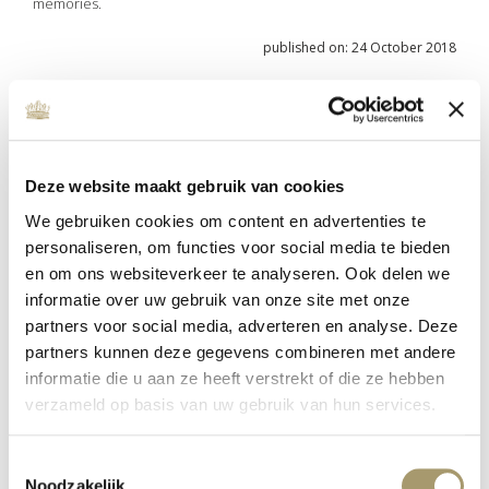
memories.
published on: 24 October 2018
Deze website maakt gebruik van cookies
We gebruiken cookies om content en advertenties te
personaliseren, om functies voor social media te bieden
en om ons websiteverkeer te analyseren. Ook delen we
informatie over uw gebruik van onze site met onze
partners voor social media, adverteren en analyse. Deze
partners kunnen deze gegevens combineren met andere
informatie die u aan ze heeft verstrekt of die ze hebben
MC WELLNESS INVESTS IN QUALITY
verzameld op basis van uw gebruik van hun services.
published on: 16 January 2020
read more
Toestemmingsselectie
Noodzakelijk