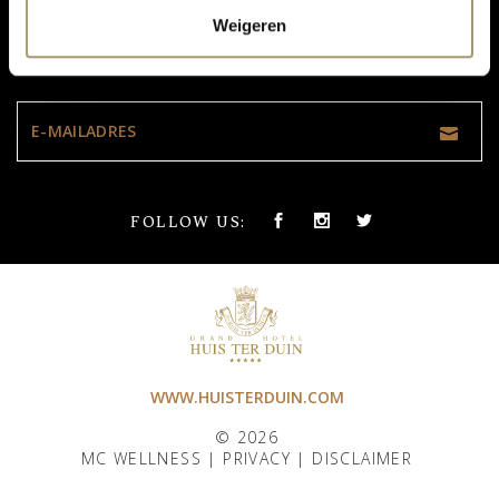
Weigeren
MIS ONZE UPDATES NIET:
FOLLOW US:
WWW.HUISTERDUIN.COM
© 2026
MC WELLNESS |
PRIVACY
|
DISCLAIMER