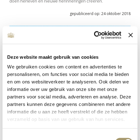
doen herleven en nieuwe herinneringen creëren.
gepubliceerd op: 24 oktober 2018
Deze website maakt gebruik van cookies
We gebruiken cookies om content en advertenties te
personaliseren, om functies voor social media te bieden
en om ons websiteverkeer te analyseren. Ook delen we
informatie over uw gebruik van onze site met onze
partners voor social media, adverteren en analyse. Deze
partners kunnen deze gegevens combineren met andere
ENERGIZE YOUR SOUL –
informatie die u aan ze heeft verstrekt of die ze hebben
DRIEDAAGSE RETRAITE
verzameld op basis van uw gebruik van hun services.
gepubliceerd op: 18 oktober 2022
lees meer
Toestemmingsselectie