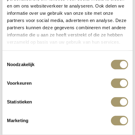
en om ons websiteverkeer te analyseren. Ook delen we
OPENINGSTIJDEN
informatie over uw gebruik van onze site met onze
Maandag
Gesloten
partners voor social media, adverteren en analyse. Deze
Dinsdag
09.00 - 18.00
partners kunnen deze gegevens combineren met andere
Woensdag
09.00 - 18.00
informatie die u aan ze heeft verstrekt of die ze hebben
Donderdag
09.00 - 18.00
Vrijdag
09.00 - 18.00
verzameld op basis van uw gebruik van hun services.
Zaterdag
09.00 - 18.00
Zondag
09.00 - 18.00
Toestemmingsselectie
Noodzakelijk
CONTACTFORMULIER
Voorkeuren
Neem contact op middels het formulier hieronder.
Naam
Statistieken
Marketing
E-
mailadres