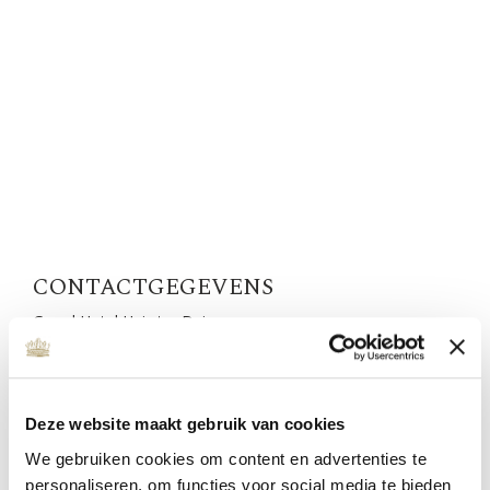
CONTACTGEGEVENS
Grand Hotel Huis ter Duin
Koningin Astrid Boulevard 5
PO Box 85
Noordwijk aan Zee
The Netherlands
Deze website maakt gebruik van cookies
T:
071 365 1345
We gebruiken cookies om content en advertenties te
E:
info@mcwellnesscentre.com
personaliseren, om functies voor social media te bieden