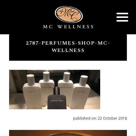
Toggle
navigat
2787-PERFUMES-SHOP-MC-
WELLNESS
published on: 22 October 2018