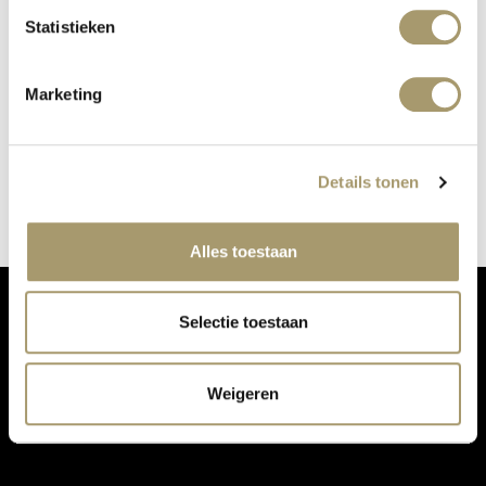
Statistieken
Marketing
2787 ALSO AT OUR PERFUME BAR
published on: 24 October 2018
read more
Details tonen
Alles toestaan
Selectie toestaan
DON'T MISS OUR UPDATES:
Weigeren