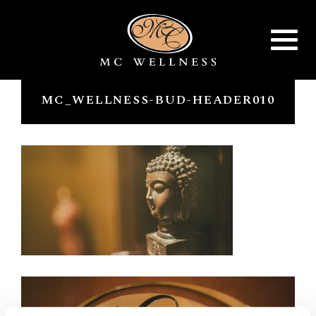
Toggle
navigat
MC_WELLNESS-BUD-HEADER010