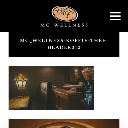
Toggle
navigat
MC_WELLNESS-KOFFIE-THEE-
HEADER012