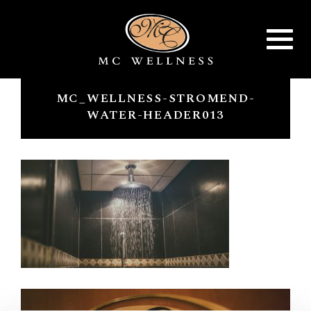
Toggle
navigat
MC_WELLNESS-STROMEND-
WATER-HEADER013