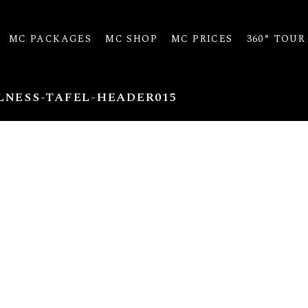
MC PACKAGES
MC SHOP
MC PRICES
360° TOUR
NESS-TAFEL-HEADER015