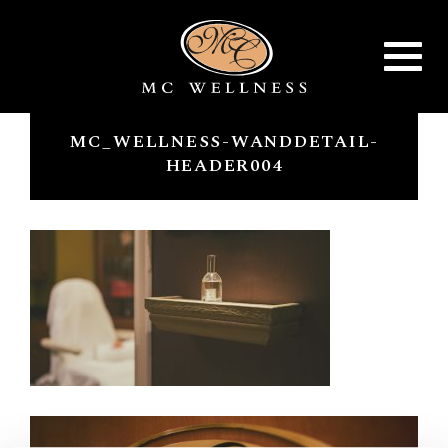
Toggle
navigat
MC_WELLNESS-WANDDETAIL-
HEADER004