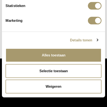
Statistieken
Marketing
2787 ALSO AT OUR PERFUME BAR
published on: 24 October 2018
read more
Details tonen
Alles toestaan
Selectie toestaan
DON'T MISS OUR UPDATES:
Weigeren