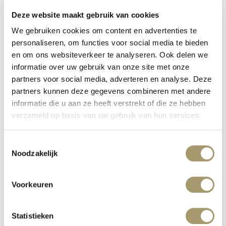
Deze website maakt gebruik van cookies
We gebruiken cookies om content en advertenties te
MC WELLNESS INVESTS IN QUALITY
personaliseren, om functies voor social media te bieden
en om ons websiteverkeer te analyseren. Ook delen we
Veröffentlicht auf: 16. Januar 2020
informatie over uw gebruik van onze site met onze
Weiterlesen
partners voor social media, adverteren en analyse. Deze
partners kunnen deze gegevens combineren met andere
informatie die u aan ze heeft verstrekt of die ze hebben
verzameld op basis van uw gebruik van hun services.
Toestemmingsselectie
Noodzakelijk
Voorkeuren
Statistieken
KÜRZLICH BEI MC WELLNESS: