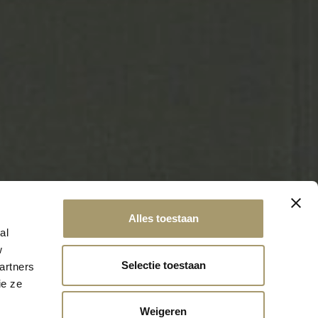
Alles toestaan
al
w
Selectie toestaan
artners
ie ze
Weigeren