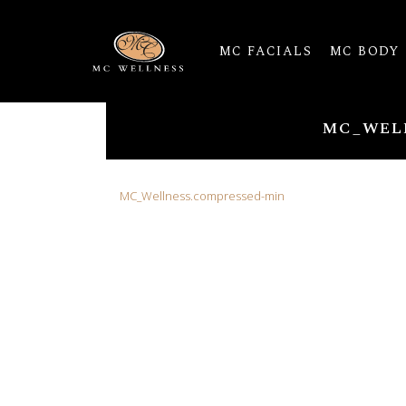
MC FACIALS
MC BODY
MC_WEL
MC_Wellness.compressed-min