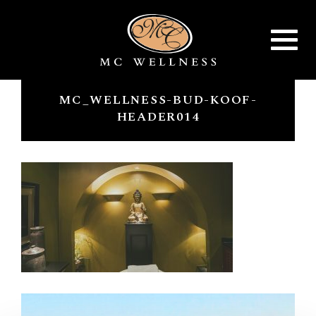
Toggle
navigat
MC_WELLNESS-BUD-KOOF-
HEADER014