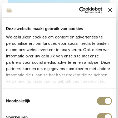
Deze website maakt gebruik van cookies
We gebruiken cookies om content en advertenties te
personaliseren, om functies voor social media te bieden
en om ons websiteverkeer te analyseren. Ook delen we
informatie over uw gebruik van onze site met onze
partners voor social media, adverteren en analyse. Deze
ENERGIZE YOUR SOUL –
partners kunnen deze gegevens combineren met andere
DRIEDAAGSE RETRAITE
informatie die u aan ze heeft verstrekt of die ze hebben
gepubliceerd op: 18 oktober 2022
verzameld op basis van uw gebruik van hun services.
lees meer
Toestemmingsselectie
Noodzakelijk
Voorkeuren