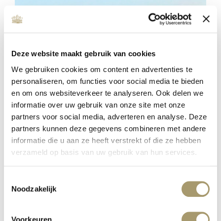
Deze website maakt gebruik van cookies
We gebruiken cookies om content en advertenties te
personaliseren, om functies voor social media te bieden
en om ons websiteverkeer te analyseren. Ook delen we
informatie over uw gebruik van onze site met onze
partners voor social media, adverteren en analyse. Deze
ENERGIZE YOUR SOUL –
partners kunnen deze gegevens combineren met andere
DRIEDAAGSE RETRAITE
informatie die u aan ze heeft verstrekt of die ze hebben
gepubliceerd op: 18 oktober 2022
verzameld op basis van uw gebruik van hun services.
lees meer
Toestemmingsselectie
Noodzakelijk
Voorkeuren