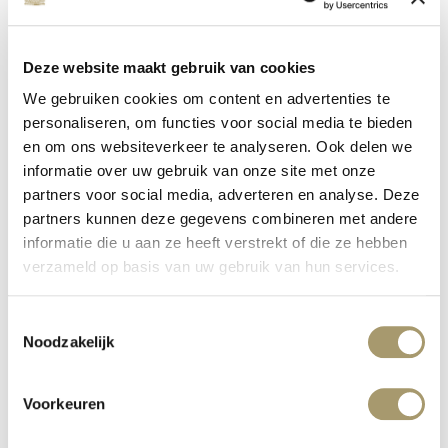
Deze website maakt gebruik van cookies
We gebruiken cookies om content en advertenties te
personaliseren, om functies voor social media te bieden
en om ons websiteverkeer te analyseren. Ook delen we
ENERGIZE YOUR SOUL –
informatie over uw gebruik van onze site met onze
DRIEDAAGSE RETRAITE
partners voor social media, adverteren en analyse. Deze
gepubliceerd op: 18 oktober 2022
partners kunnen deze gegevens combineren met andere
lees meer
informatie die u aan ze heeft verstrekt of die ze hebben
verzameld op basis van uw gebruik van hun services.
Toestemmingsselectie
Noodzakelijk
Voorkeuren