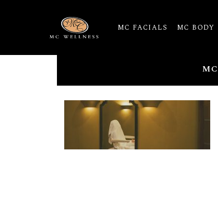
MC FACIALS
MC BODY
MC