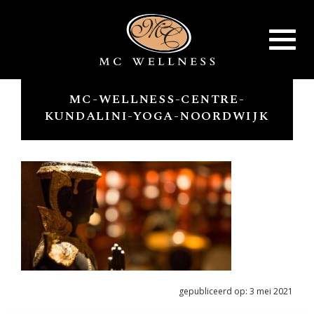
Toggle
navigat
MC-WELLNESS-CENTRE-
KUNDALINI-YOGA-NOORDWIJK
gepubliceerd op: 3 mei 2021