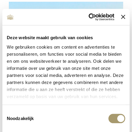
Deze website maakt gebruik van cookies
We gebruiken cookies om content en advertenties te
personaliseren, om functies voor social media te bieden
en om ons websiteverkeer te analyseren. Ook delen we
informatie over uw gebruik van onze site met onze
partners voor social media, adverteren en analyse. Deze
partners kunnen deze gegevens combineren met andere
ENERGIZE YOUR SOUL –
DRIEDAAGSE RETRAITE
informatie die u aan ze heeft verstrekt of die ze hebben
verzameld op basis van uw gebruik van hun services.
gepubliceerd op: 18 oktober 2022
lees meer
Toestemmingsselectie
Noodzakelijk