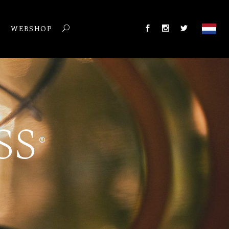
T
WEBSHOP
SS
®